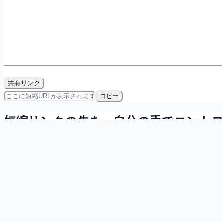
共有リンク
コピー
短縮リンクの先を、自分の手でコント
会員登録すれば無料で、リンクの所有・計測・QRコード発
マイダッシュボードで自分の短縮リンクを一覧管理
直近7日間のクリック数を確認
短縮リンク用のQRコードをその場で発行
無料で登録する
詳しく見る