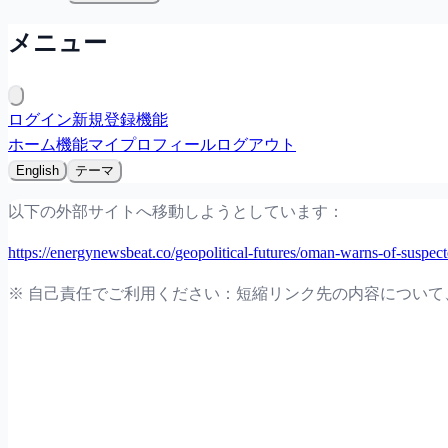
メニュー
ログイン
新規登録
機能
ホーム
機能
マイプロフィール
ログアウト
English
テーマ
以下の外部サイトへ移動しようとしています：
https://energynewsbeat.co/geopolitical-futures/oman-warns-of-suspect
※ 自己責任でご利用ください：短縮リンク先の内容につい