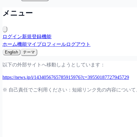
メニュー
ログイン
新規登録
機能
ホーム
機能
マイプロフィール
ログアウト
English
テーマ
以下の外部サイトへ移動しようとしています：
https://news.jp/i/1434056765785915976?c=39550187727945729
※ 自己責任でご利用ください：短縮リンク先の内容につい