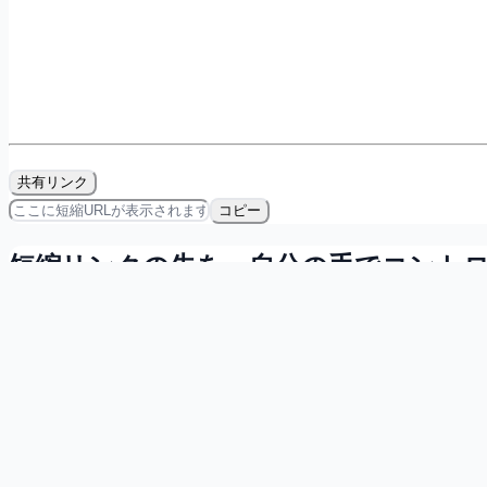
共有リンク
コピー
短縮リンクの先を、自分の手でコント
会員登録すれば無料で、リンクの所有・計測・QRコード発
マイダッシュボードで自分の短縮リンクを一覧管理
直近7日間のクリック数を確認
短縮リンク用のQRコードをその場で発行
無料で登録する
詳しく見る