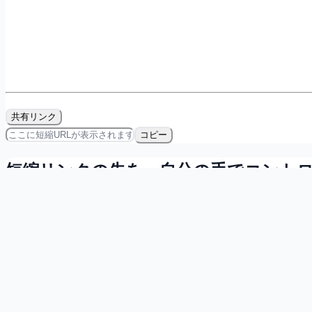
共有リンク
コピー
短縮リンクの先を、自分の手でコント
会員登録すれば無料で、リンクの所有・計測・QRコード発
マイダッシュボードで自分の短縮リンクを一覧管理
直近7日間のクリック数を確認
短縮リンク用のQRコードをその場で発行
無料で登録する
詳しく見る