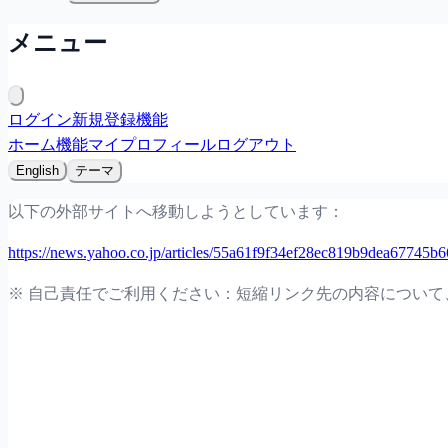
メニュー
ログイン
新規登録
機能
ホーム
機能
マイプロフィール
ログアウト
English
テーマ
以下の外部サイトへ移動しようとしています：
https://news.yahoo.co.jp/articles/55a61f9f34ef28ec819b9dea67745b
※ 自己責任でご利用ください：短縮リンク先の内容につい