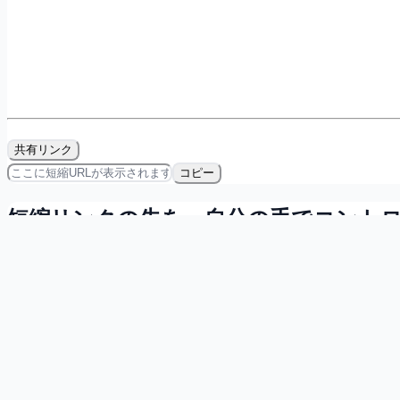
共有リンク
コピー
短縮リンクの先を、自分の手でコント
会員登録すれば無料で、リンクの所有・計測・QRコード発
マイダッシュボードで自分の短縮リンクを一覧管理
直近7日間のクリック数を確認
短縮リンク用のQRコードをその場で発行
無料で登録する
詳しく見る