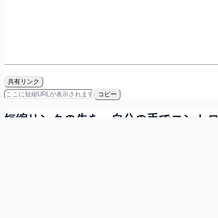
共有リンク
コピー
短縮リンクの先を、自分の手でコント
会員登録すれば無料で、リンクの所有・計測・QRコード発
マイダッシュボードで自分の短縮リンクを一覧管理
直近7日間のクリック数を確認
短縮リンク用のQRコードをその場で発行
無料で登録する
詳しく見る