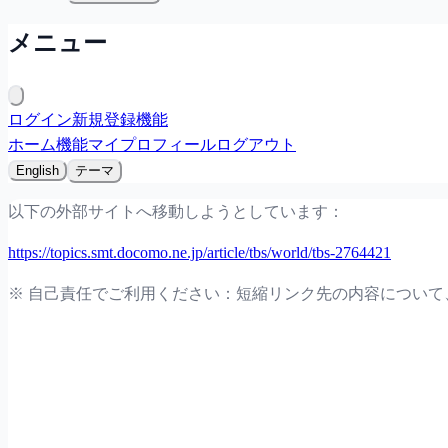
メニュー
ログイン
新規登録
機能
ホーム
機能
マイプロフィール
ログアウト
English
テーマ
以下の外部サイトへ移動しようとしています：
https://topics.smt.docomo.ne.jp/article/tbs/world/tbs-2764421
※ 自己責任でご利用ください：短縮リンク先の内容につい